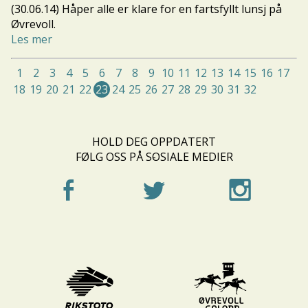
(30.06.14) Håper alle er klare for en fartsfyllt lunsj på
Øvrevoll.
Les mer
1
2
3
4
5
6
7
8
9
10
11
12
13
14
15
16
17
18
19
20
21
22
23
24
25
26
27
28
29
30
31
32
HOLD DEG OPPDATERT
FØLG OSS PÅ SOSIALE MEDIER
-