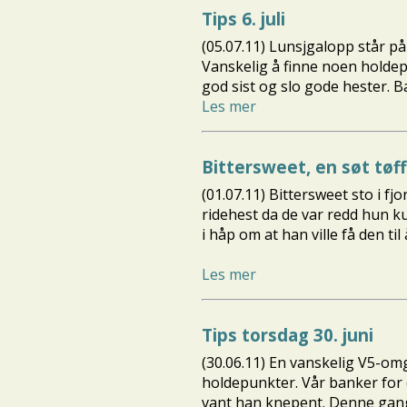
Tips 6. juli
(05.07.11) Lunsjgalopp står p
Vanskelig å finne noen holde
god sist og slo gode hester. B
Les mer
Bittersweet, en søt tøf
(01.07.11) Bittersweet sto i fj
ridehest da de var redd hun k
i håp om at han ville få den til
Les mer
Tips torsdag 30. juni
(30.06.11) En vanskelig V5-omg
holdepunkter. Vår banker for d
vant han knepent. Denne gang