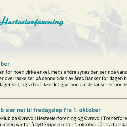
mber
 for noen virke enkel, mens andre synes den ser noe vansk
er overraskelser på denne tiden av året. Banker for dagen bl
ager sist, og vi tror ikke det gjør noe om distanser er noe l
b sier nei til fredagsløp fra 1. oktober
keyklub ba Øvrevoll Hesteeierforening og Øvrevoll Trenerfor
n var for å flytte løpene etter 1. oktober i år fra torsdag k