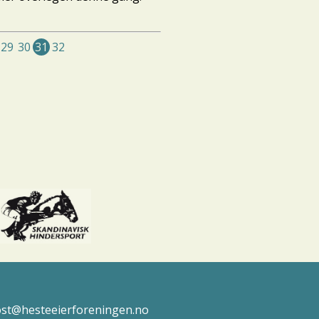
29
30
31
32
post@hesteeierforeningen.no