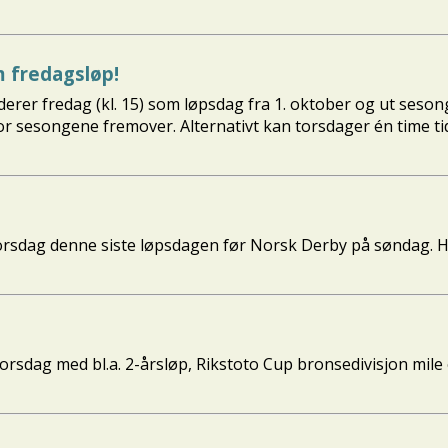
m fredagsløp!
derer fredag (kl. 15) som løpsdag fra 1. oktober og ut sesong
for sesongene fremover. Alternativt kan torsdager én time tid
 torsdag denne siste løpsdagen før Norsk Derby på søndag. H
å torsdag med bl.a. 2-årsløp, Rikstoto Cup bronsedivisjon mile