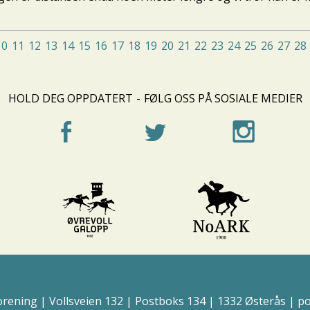
10
11
12
13
14
15
16
17
18
19
20
21
22
23
24
25
26
27
28
HOLD DEG OPPDATERT
-
FØLG OSS PÅ SOSIALE MEDIER
orening | Vollsveien 132 | Postboks 134 | 1332 Østerås | 