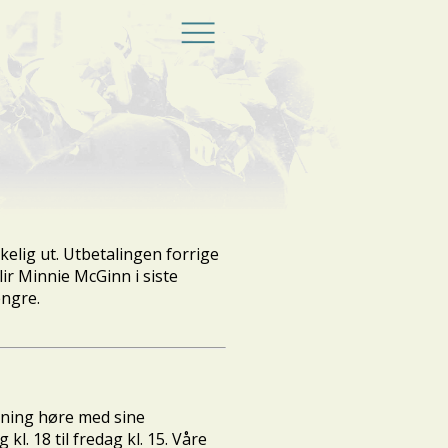
elig ut. Utbetalingen forrige
ir Minnie McGinn i siste
engre.
ening høre med sine
l. 18 til fredag kl. 15. Våre