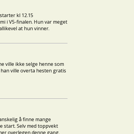
tarter kl 12.15
i i V5-finalen. Hun var meget
llikevel at hun vinner.
rne ville ikke selge henne som
an ville overta hesten gratis
vanskelig å finne mange
ge start. Selv med toppvekt
 mer overlegen denne gang.