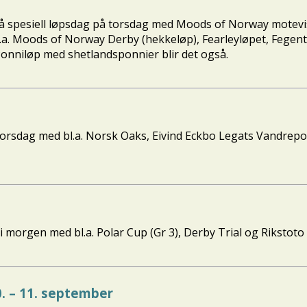
 så spesiell løpsdag på torsdag med Moods of Norway motevis
d bl.a. Moods of Norway Derby (hekkeløp), Fearleyløpet, Fegen
 Ponniløp med shetlandsponnier blir det også.
på torsdag med bl.a. Norsk Oaks, Eivind Eckbo Legats Vandrep
l i morgen med bl.a. Polar Cup (Gr 3), Derby Trial og Rikstoto
0. – 11. september