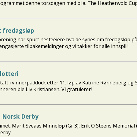
å programmet denne torsdagen med bl.a. The Heatherwold Cu
t fredagsløp
forening har spurt hesteeiere hva de synes om fredagsløp p
ngasjerte tilbakemeldinger og vi takker for alle innspill!
lotteri
etatt i vinnerpaddock etter 11. løp av Katrine Rønneberg og
nneren ble Liv Kristiansen. Vi gratulerer!
- Norsk Derby
mmet: Marit Sveaas Minneløp (Gr 3), Erik O Steens Memorial
erby.