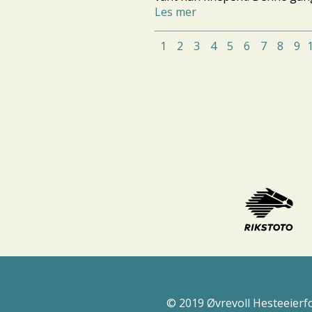
Les mer
1
2
3
4
5
6
7
8
9
© 2019 Øvrevoll Hesteeierf