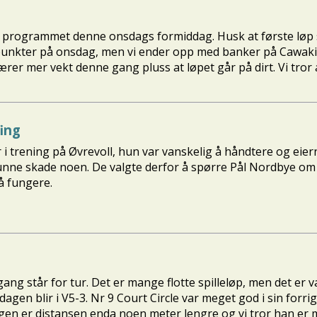
å programmet denne onsdags formiddag. Husk at første løp s
punkter på onsdag, men vi ender opp med banker på Cawakim
ærer mer vekt denne gang pluss at løpet går på dirt. Vi tror a
fing
or i trening på Øvrevoll, hun var vanskelig å håndtere og eie
unne skade noen. De valgte derfor å spørre Pål Nordbye om h
 å fungere.
ang står for tur. Det er mange flotte spilleløp, men det er 
agen blir i V5-3. Nr 9 Court Circle var meget god i sin forri
en er distansen enda noen meter lengre og vi tror han er