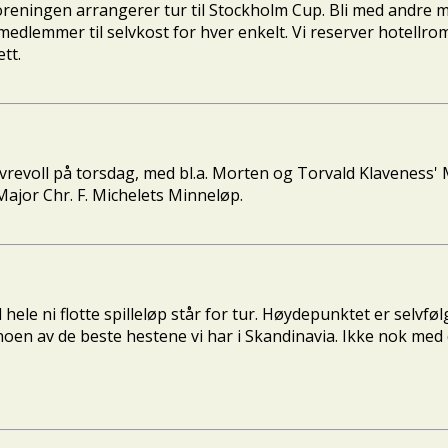
oreningen arrangerer tur til Stockholm Cup. Bli med andre me
medlemmer til selvkost for hver enkelt. Vi reserver hotellro
tt.
 Øvrevoll på torsdag, med bl.a. Morten og Torvald Klaveness'
ajor Chr. F. Michelets Minneløp.
 hele ni flotte spilleløp står for tur. Høydepunktet er selvfø
g noen av de beste hestene vi har i Skandinavia. Ikke nok med