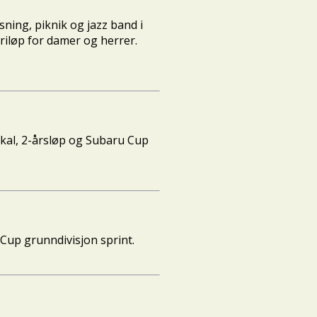
ning, piknik og jazz band i
triløp for damer og herrer.
okal, 2-årsløp og Subaru Cup
 Cup grunndivisjon sprint.