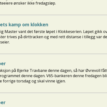
teeiere ønsker ikke fredagsløp.
årets kamp om klokken
ig Master vant det første løpet i Klokkeserien. Løpet gikk o
er trives på dirttracken og med rett distanse i tillegg var
seier.
ber
auksjon på Bjerke Travbane denne dagen, så har Øvrevoll fått
programmet denne dagen. V65-bankeren denne fredagen blir 
 forrige torsdag og skal vinne igjen.
ber