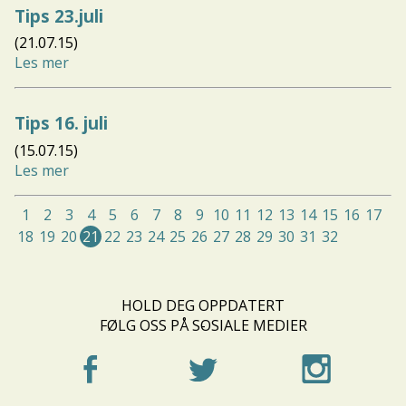
Tips 23.juli
(21.07.15)
Les mer
Tips 16. juli
(15.07.15)
Les mer
1
2
3
4
5
6
7
8
9
10
11
12
13
14
15
16
17
18
19
20
21
22
23
24
25
26
27
28
29
30
31
32
HOLD DEG OPPDATERT
FØLG OSS PÅ SOSIALE MEDIER
-