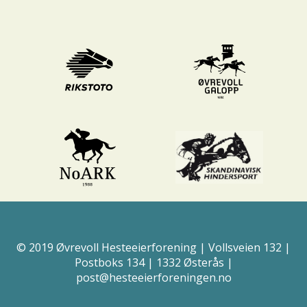
© 2019 Øvrevoll Hesteeierforening | Vollsveien 132 |
Postboks 134 | 1332 Østerås |
post@hesteeierforeningen.no