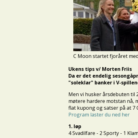
C Moon startet fjoråret med
Ukens tips v/ Morten Friis
Da er det endelig sesongåpn
"soleklar" banker i V-spillen
Men vi husker årsdebuten til 2
møtere hardere motstan nå, men
flat kupong og satser på at 7 
Program laster du ned her
1. løp
4 Svadilfare - 2 Sporty - 1 K