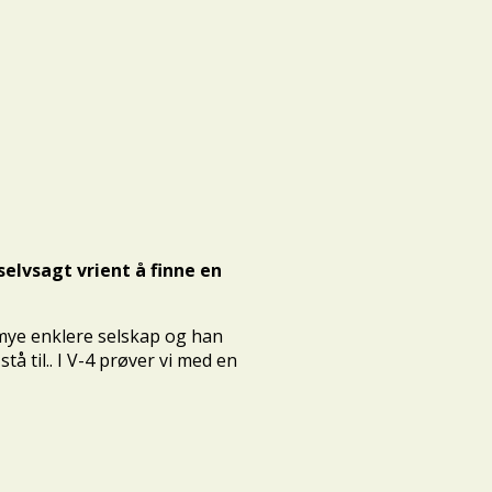
elvsagt vrient å finne en
i mye enklere selskap og han
å til.. I V-4 prøver vi med en