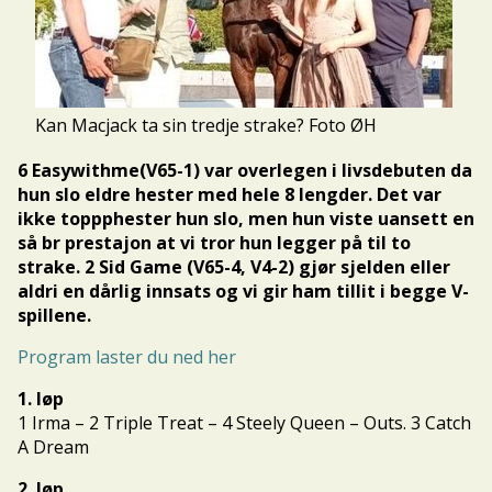
Kan Macjack ta sin tredje strake? Foto ØH
6 Easywithme(V65-1) var overlegen i livsdebuten da
hun slo eldre hester med hele 8 lengder. Det var
ikke toppphester hun slo, men hun viste uansett en
så br prestajon at vi tror hun legger på til to
strake. 2 Sid Game (V65-4, V4-2) gjør sjelden eller
aldri en dårlig innsats og vi gir ham tillit i begge V-
spillene.
Program laster du ned her
1. løp
1 Irma – 2 Triple Treat – 4 Steely Queen – Outs. 3 Catch
A Dream
2. løp