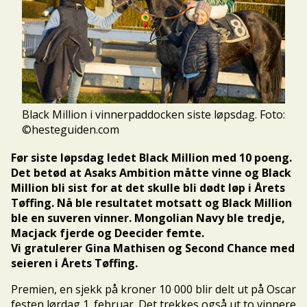
Black Million i vinnerpaddocken siste løpsdag. Foto:
©hesteguiden.com
Før siste løpsdag ledet Black Million med 10 poeng.
Det betød at Asaks Ambition måtte vinne og Black
Million bli sist for at det skulle bli dødt løp i Årets
Tøffing. Nå ble resultatet motsatt og Black Million
ble en suveren vinner. Mongolian Navy ble tredje,
Macjack fjerde og Deecider femte.
Vi gratulerer Gina Mathisen og Second Chance med
seieren i Årets Tøffing.
Premien, en sjekk på kroner 10 000 blir delt ut på Oscar
festen lørdag 1. februar. Det trekkes også ut to vinnere